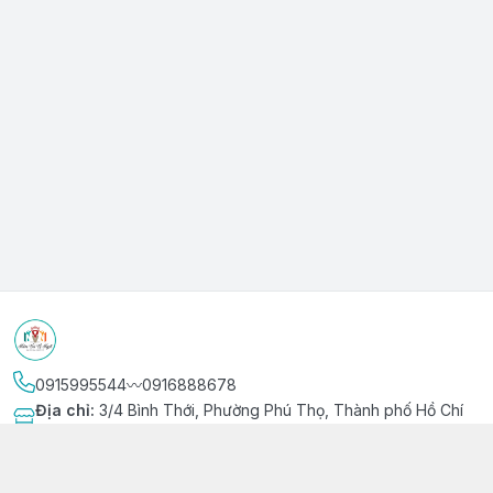
0915995544〰️0916888678
Địa chỉ
:
3/4 Bình Thới, Phường Phú Thọ, Thành phố Hồ Chí
Minh
Kết nối
https://www.facebook.com/niemvuivingot