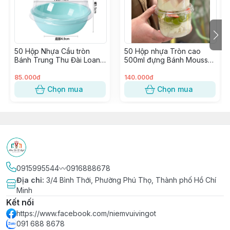
🔰 Nhập hàng trực tiếp, không qua trung gian từ các
Nhà Máy lớn uy tín
50 Hộp Nhựa Cầu tròn
50 Hộp nhựa Tròn cao
Bánh Trung Thu Đài Loan
500ml đựng Bánh Mousse,
(100gr), Bánh Mochi, Bánh
Xôi chè, Đá bào, Panna
Lava ~ 1 Ô (W80)
Cotta Trái cây ~ W117
85.000đ
140.000đ
Chọn mua
Chọn mua
0915995544〰️0916888678
Địa chỉ
:
3/4 Bình Thới, Phường Phú Thọ, Thành phố Hồ Chí
Minh
Kết nối
https://www.facebook.com/niemvuivingot
091 688 8678