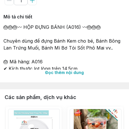
Mô tả chi tiết
🎂🎂🎂〰 HỘP ĐỰNG BÁNH (A016) 〰🎂🎂🎂
Chuyên dùng để đựng Bánh Kem cho bé, Bánh Bông
Lan Trứng Muối, Bánh Mì Bơ Tỏi Sốt Phô Mai vv..
🎂 Mã hàng: A016
✔ Kích thước lọt lòng trên 14.5cm
Đọc thêm nội dung
✔ Kích thước lọt lòng đáy 14cm
✔ Chiều cao 9.5cm
∵∵∵∵∵∵∵∵∵∵∵∵∵∵∵∵∵∵∵∵∵∵∵∵∵∵∵∵∵∵∵∵∵∵
Các sản phẩm, dịch vụ khác
🔰 Shop 𝐍𝐈𝐄̂̀𝐌 𝐕𝐔𝐈 𝐕𝐈̣ 𝐍𝐆𝐎̣𝐓 𝑠𝑖𝑛𝑐𝑒 2015
🔰 Tư vấn & phục vụ tận tình chu đáo
🔰 Có Cửa hàng & Kho hàng cung ứng liền mạch
🔰 Phân phối Sỉ & Lẻ toàn quốc giá tận gốc