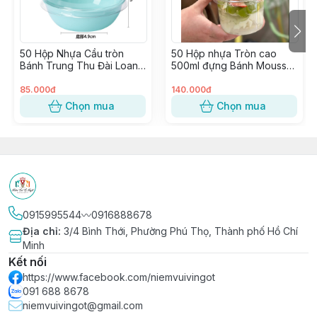
🔰 Nhập hàng trực tiếp, không qua trung gian từ các
Nhà Máy lớn uy tín
50 Hộp Nhựa Cầu tròn
50 Hộp nhựa Tròn cao
Bánh Trung Thu Đài Loan
500ml đựng Bánh Mousse,
(100gr), Bánh Mochi, Bánh
Xôi chè, Đá bào, Panna
Lava ~ 1 Ô (W80)
Cotta Trái cây ~ W117
85.000đ
140.000đ
Chọn mua
Chọn mua
0915995544〰️0916888678
Địa chỉ
:
3/4 Bình Thới, Phường Phú Thọ, Thành phố Hồ Chí
Minh
Kết nối
https://www.facebook.com/niemvuivingot
091 688 8678
niemvuivingot@gmail.com