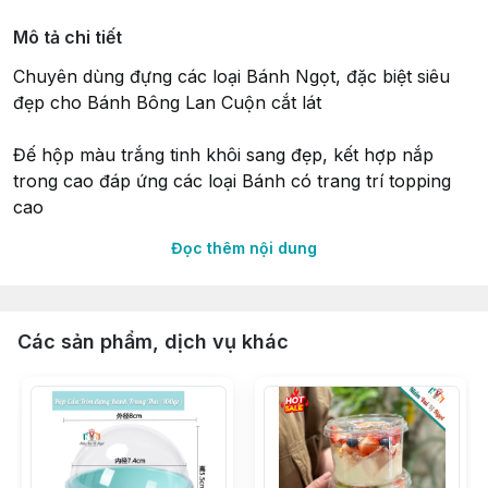
Mô tả chi tiết
Chuyên dùng đựng các loại Bánh Ngọt, đặc biệt siêu
đẹp cho Bánh Bông Lan Cuộn cắt lát
Đế hộp màu trắng tinh khôi sang đẹp, kết hợp nắp
trong cao đáp ứng các loại Bánh có trang trí topping
cao
Đọc thêm nội dung
〰 Kích thước ngoài: 18cm x 10cm
〰 Kích thước lọt lòng: 16.5cm x 8.5cm
〰 Hộp cao 5cm | Nắp cao 3.8cm
Các sản phẩm, dịch vụ khác
∵∵∵∵∵∵∵∵∵∵∵∵∵∵∵∵∵∵∵∵∵∵∵∵∵∵∵∵∵∵∵∵∵∵
🔰 Shop 𝐍𝐈𝐄̂̀𝐌 𝐕𝐔𝐈 𝐕𝐈̣ 𝐍𝐆𝐎̣𝐓 𝑠𝑖𝑛𝑐𝑒 2015
🔰 Tư vấn & phục vụ tận tình chu đáo
🔰 Có Cửa hàng & Kho hàng cung ứng liền mạch
🔰 Phân phối Sỉ & Lẻ toàn quốc giá tận gốc