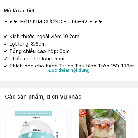
Mô tả chi tiết
💎💎💎 HỘP KIM CƯƠNG - FJ95-62 💎💎💎
✔ Kích thước ngoài viền: 10.2cm
✔ Lọt lòng: 8.6cm
✔ Tổng chiều cao hộp: 6cm
✔ Chiều cao lọt lòng: 5cm
✔ Thích hợp cho bánh Trung Thu hình Tròn 150-180gr
Đọc thêm nội dung
∵∵∵∵∵∵∵∵∵∵∵∵∵∵∵∵∵∵∵∵∵∵∵∵∵∵∵∵∵∵∵∵∵∵
🔰 Shop 𝐍𝐈𝐄̂̀𝐌 𝐕𝐔𝐈 𝐕𝐈̣ 𝐍𝐆𝐎̣𝐓 𝑠𝑖𝑛𝑐𝑒 2015
🔰 Tư vấn & phục vụ tận tình chu đáo
Các sản phẩm, dịch vụ khác
🔰 Có Cửa hàng & Kho hàng cung ứng liền mạch
🔰 Phân phối Sỉ & Lẻ toàn quốc giá tận gốc
🔰 Nhập hàng trực tiếp, không qua trung gian từ các
Nhà Máy lớn uy tín