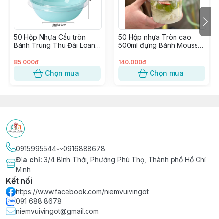
50 Hộp Nhựa Cầu tròn
50 Hộp nhựa Tròn cao
Bánh Trung Thu Đài Loan
500ml đựng Bánh Mousse,
(100gr), Bánh Mochi, Bánh
Xôi chè, Đá bào, Panna
Lava ~ 1 Ô (W80)
Cotta Trái cây ~ W117
85.000đ
140.000đ
Chọn mua
Chọn mua
0915995544〰️0916888678
Địa chỉ
:
3/4 Bình Thới, Phường Phú Thọ, Thành phố Hồ Chí
Minh
Kết nối
https://www.facebook.com/niemvuivingot
091 688 8678
niemvuivingot@gmail.com