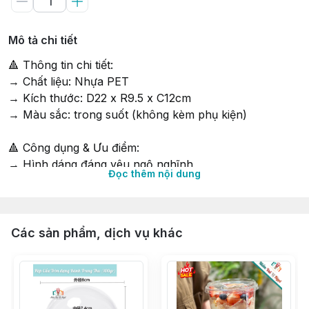
Mô tả chi tiết
🔺 Thông tin chi tiết:
→ Chất liệu: Nhựa PET
→ Kích thước: D22 x R9.5 x C12cm
→ Màu sắc: trong suốt (không kèm phụ kiện)
🔺 Công dụng & Ưu điểm:
→ Hình dáng đáng yêu ngộ nghĩnh
Đọc thêm nội dung
→ Chất liệu dày dặn, an toàn cho trẻ nhỏ
→ Đựng Bánh kẹo, bánh Bông Lan mini, Thạch, Rau
câu, Snack
→ Dùng làm tặng phẩm cho Học sinh, Quà 1/6 & sinh
Các sản phẩm, dịch vụ khác
nhật cho bé
→ Phù hợp trang trí bàn tiệc Thôi nôi & Đầy tháng
∵∵∵∵∵∵∵∵∵∵∵∵∵∵∵∵∵∵∵∵∵∵∵∵∵∵