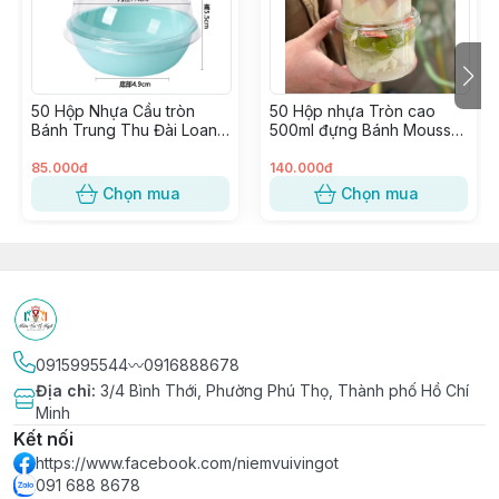
🔰 Shop 𝐍𝐈𝐄̂̀𝐌 𝐕𝐔𝐈 𝐕𝐈̣ 𝐍𝐆𝐎̣𝐓 𝑠𝑖𝑛𝑐𝑒 2015
🔰 Tư vấn & phục vụ tận tình chu đáo
🔰 Có Cửa hàng & Kho hàng cung ứng liền mạch
🔰 Phân phối Sỉ & Lẻ toàn quốc giá tận gốc
50 Hộp Nhựa Cầu tròn
50 Hộp nhựa Tròn cao
🔰 Nhập hàng trực tiếp, không qua trung gian từ các
Bánh Trung Thu Đài Loan
500ml đựng Bánh Mousse,
Nhà Máy lớn uy tín
(100gr), Bánh Mochi, Bánh
Xôi chè, Đá bào, Panna
Lava ~ 1 Ô (W80)
Cotta Trái cây ~ W117
85.000đ
140.000đ
Chọn mua
Chọn mua
0915995544〰️0916888678
Địa chỉ
:
3/4 Bình Thới, Phường Phú Thọ, Thành phố Hồ Chí
Minh
Kết nối
https://www.facebook.com/niemvuivingot
091 688 8678