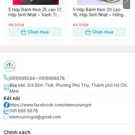
5 Hộp Bánh Kem 25 cao 17,
5 Hộp Bánh Kem 20 cao
Hộp Sinh Nhật ~ Xanh Trơn
16, Hộp Sinh Nhật ~ Hồng
(kèm Đế vuông trắng)
Trơn (kèm Đế vuông
trắng)
98.000đ
84.500đ
Chọn mua
Chọn mua
0915995544〰️0916888678
Địa chỉ
:
3/4 Bình Thới, Phường Phú Thọ, Thành phố Hồ Chí
Minh
Kết nối
https://www.facebook.com/niemvuivingot
091 688 8678
niemvuivingot@gmail.com
Chính sách