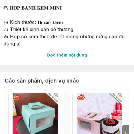
🎂 𝐇𝐎̣̂𝐏 𝐁𝐀́𝐍𝐇 𝐊𝐄𝐌 𝐌𝐈𝐍𝐈
🍰 Kích thước: 𝟏𝟔 𝐜𝐚𝐨 𝟏𝟓𝐜𝐦
🍰 Thiết kế xinh xắn dễ thương
🍰 Hộp có kèm theo đế lót mỏng nhưng cứng cắp đủ
dùng ạ!
Đọc thêm nội dung
∵∵∵∵∵∵∵∵∵∵∵∵∵∵∵∵∵∵∵∵∵∵∵∵∵∵∵∵∵∵∵∵∵∵
🔰 Shop 𝐍𝐈𝐄̂̀𝐌 𝐕𝐔𝐈 𝐕𝐈̣ 𝐍𝐆𝐎̣𝐓 𝑠𝑖𝑛𝑐𝑒 2015
🔰 Tư vấn & phục vụ tận tình chu đáo
🔰 Có Cửa hàng & Kho hàng cung ứng liền mạch
Các sản phẩm, dịch vụ khác
🔰 Phân phối Sỉ & Lẻ toàn quốc giá tận gốc
🔰 Nhập hàng trực tiếp, không qua trung gian từ các
Nhà Máy lớn uy tín