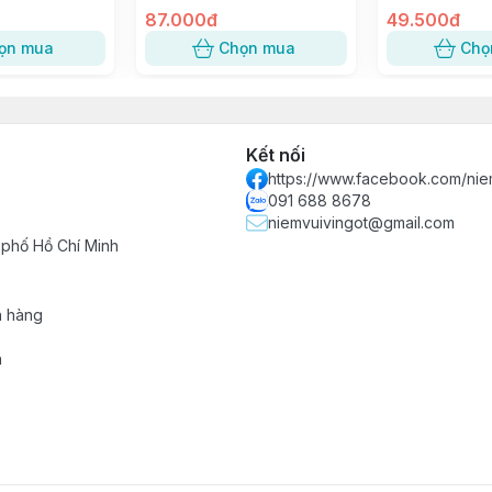
87.000đ
49.500đ
ọn mua
Chọn mua
Chọ
Kết nối
https://www.facebook.com/nie
091 688 8678
niemvuivingot@gmail.com
 phố Hồ Chí Minh
h hàng
n