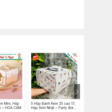
m Mini, Hộp
5 Hộp Bánh Kem 25 cao 17,
5 Hộp Bánh Kem
ật ~ HOA CAM
Hộp Sinh Nhật ~ Party (kèm
Bánh Sinh Nhật
đế vuông trắng)