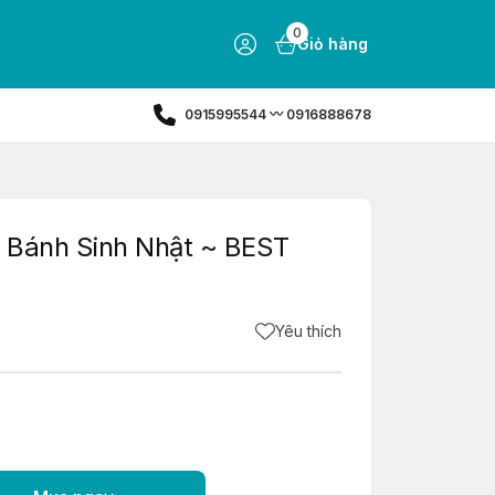
0
Giỏ hàng
0915995544 〰️ 0916888678
 Bánh Sinh Nhật ~ BEST
Yêu thích