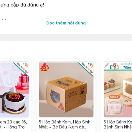
ứng cắp đủ dùng ạ!
∵∵∵
Đọc thêm nội dung
ền mạch
ốc
gian từ các Nhà Máy lớn uy tín
em 20 cao 16,
5 Hộp Bánh Kem, Hộp Sinh
5 Hộp Bánh Ke
t ~ Hồng Trơn
Nhật ~ Bé Dâu (kèm đế
Bánh Sinh Nh
g trắng)
vuông trắng)