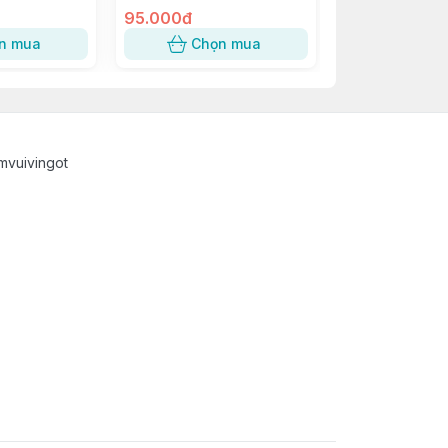
95.000đ
49.500đ
n mua
Chọn mua
Chọn
mvuivingot