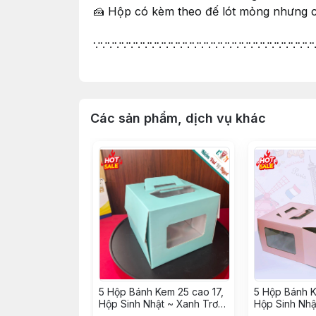
🍰 Hộp có kèm theo đế lót mỏng nhưng c
∵∵∵∵∵∵∵∵∵∵∵∵∵∵∵∵∵∵∵∵∵∵∵∵∵∵∵∵∵∵∵
🔰 Shop 𝐍𝐈𝐄̂̀𝐌 𝐕𝐔𝐈 𝐕𝐈̣ 𝐍𝐆𝐎̣𝐓 𝑠𝑖𝑛𝑐𝑒 2015
🔰 Tư vấn & phục vụ tận tình chu đáo
🔰 Có Cửa hàng & Kho hàng cung ứng li
🔰 Phân phối Sỉ & Lẻ toàn quốc giá tận g
Các sản phẩm, dịch vụ khác
🔰 Nhập hàng trực tiếp, không qua trung 
5 Hộp Bánh Kem 25 cao 17,
5 Hộp Bánh K
Hộp Sinh Nhật ~ Xanh Trơn
Hộp Sinh Nhậ
(kèm Đế vuông trắng)
(kèm Đế vuôn