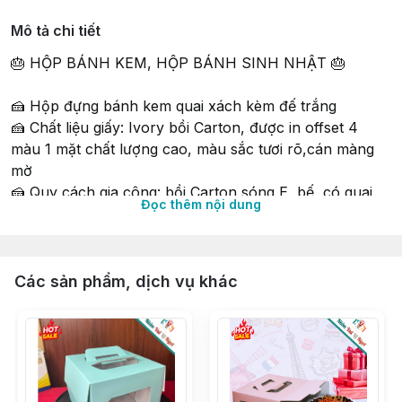
Mô tả chi tiết
🎂 HỘP BÁNH KEM, HỘP BÁNH SINH NHẬT 🎂
🍰 Hộp đựng bánh kem quai xách kèm đế trắng
🍰 Chất liệu giấy: Ivory bồi Carton, được in offset 4
màu 1 mặt chất lượng cao, màu sắc tươi rõ,cán màng
mờ
🍰 Quy cách gia công: bồi Carton sóng E, bế, có quai
Đọc thêm nội dung
xách tay cầm chắc chắn giữ bánh không xê dịch
🍰 Thiết kế thay đổi liên tục đa dạng phong phú
∵∵∵∵∵∵∵∵∵∵∵∵∵∵∵∵∵∵∵∵∵∵∵∵∵∵∵∵∵∵∵∵∵∵
Các sản phẩm, dịch vụ khác
🔰 Shop 𝐍𝐈𝐄̂̀𝐌 𝐕𝐔𝐈 𝐕𝐈̣ 𝐍𝐆𝐎̣𝐓 𝑠𝑖𝑛𝑐𝑒 2015
🔰 Tư vấn & phục vụ tận tình chu đáo
🔰 Có Cửa hàng & Kho hàng cung ứng liền mạch
🔰 Phân phối Sỉ & Lẻ toàn quốc giá tận gốc
🔰 Nhập hàng trực tiếp, không qua trung gian từ các