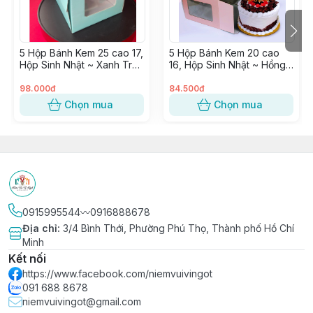
Nhà Máy lớn uy tín
5 Hộp Bánh Kem 25 cao 17,
5 Hộp Bánh Kem 20 cao
Hộp Sinh Nhật ~ Xanh Trơn
16, Hộp Sinh Nhật ~ Hồng
(kèm Đế vuông trắng)
Trơn (kèm Đế vuông
trắng)
98.000đ
84.500đ
Chọn mua
Chọn mua
0915995544〰️0916888678
Địa chỉ
:
3/4 Bình Thới, Phường Phú Thọ, Thành phố Hồ Chí
Minh
Kết nối
https://www.facebook.com/niemvuivingot
091 688 8678
niemvuivingot@gmail.com