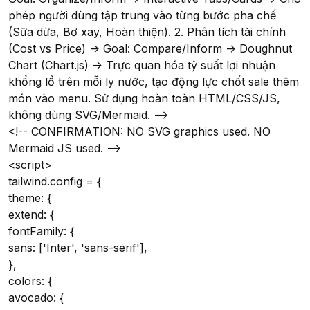
phép người dùng tập trung vào từng bước pha chế
(Sữa dừa, Bơ xay, Hoàn thiện). 2. Phân tích tài chính
(Cost vs Price) -> Goal: Compare/Inform -> Doughnut
Chart (Chart.js) -> Trực quan hóa tỷ suất lợi nhuận
khổng lồ trên mỗi ly nước, tạo động lực chốt sale thêm
món vào menu. Sử dụng hoàn toàn HTML/CSS/JS,
không dùng SVG/Mermaid. -->
<!-- CONFIRMATION: NO SVG graphics used. NO
Mermaid JS used. -->
<script>
tailwind.config = {
theme: {
extend: {
fontFamily: {
sans: ['Inter', 'sans-serif'],
},
colors: {
avocado: {