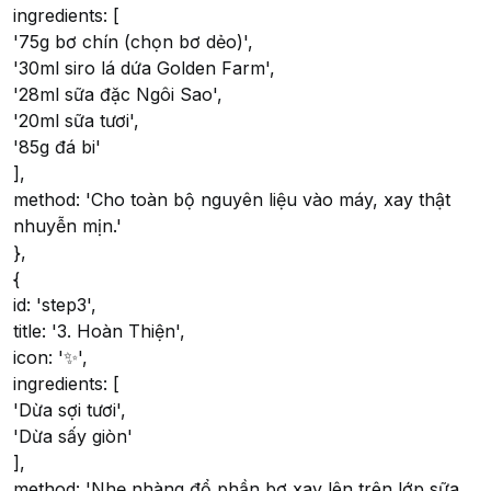
ingredients: [
'75g bơ chín (chọn bơ dẻo)',
'30ml siro lá dứa Golden Farm',
'28ml sữa đặc Ngôi Sao',
'20ml sữa tươi',
'85g đá bi'
],
method: 'Cho toàn bộ nguyên liệu vào máy, xay thật
nhuyễn mịn.'
},
{
id: 'step3',
title: '3. Hoàn Thiện',
icon: '✨',
ingredients: [
'Dừa sợi tươi',
'Dừa sấy giòn'
],
method: 'Nhẹ nhàng đổ phần bơ xay lên trên lớp sữa