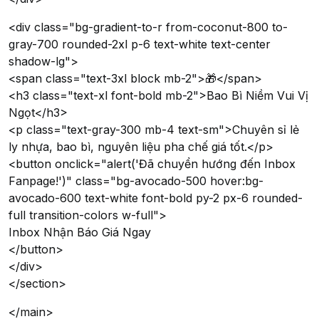
<div class="bg-gradient-to-r from-coconut-800 to-
gray-700 rounded-2xl p-6 text-white text-center
shadow-lg">
<span class="text-3xl block mb-2">🎁</span>
<h3 class="text-xl font-bold mb-2">Bao Bì Niềm Vui Vị
Ngọt</h3>
<p class="text-gray-300 mb-4 text-sm">Chuyên sỉ lẻ
ly nhựa, bao bì, nguyên liệu pha chế giá tốt.</p>
<button onclick="alert('Đã chuyển hướng đến Inbox
Fanpage!')" class="bg-avocado-500 hover:bg-
avocado-600 text-white font-bold py-2 px-6 rounded-
full transition-colors w-full">
Inbox Nhận Báo Giá Ngay
</button>
</div>
</section>
</main>