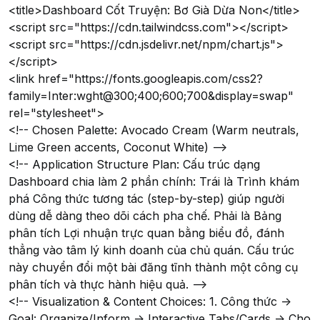
<title>Dashboard Cốt Truyện: Bơ Già Dừa Non</title>
<script src="https://cdn.tailwindcss.com"></script>
<script src="https://cdn.jsdelivr.net/npm/chart.js">
</script>
<link href="https://fonts.googleapis.com/css2?
family=Inter:wght@300;400;600;700&display=swap"
rel="stylesheet">
<!-- Chosen Palette: Avocado Cream (Warm neutrals,
Lime Green accents, Coconut White) -->
<!-- Application Structure Plan: Cấu trúc dạng
Dashboard chia làm 2 phần chính: Trái là Trình khám
phá Công thức tương tác (step-by-step) giúp người
dùng dễ dàng theo dõi cách pha chế. Phải là Bảng
phân tích Lợi nhuận trực quan bằng biểu đồ, đánh
thẳng vào tâm lý kinh doanh của chủ quán. Cấu trúc
này chuyển đổi một bài đăng tĩnh thành một công cụ
phân tích và thực hành hiệu quả. -->
<!-- Visualization & Content Choices: 1. Công thức ->
Goal: Organize/Inform -> Interactive Tabs/Cards -> Cho