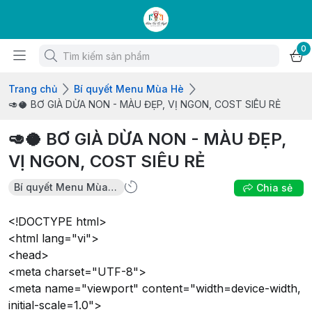
0
Trang chủ
Bí quyết Menu Mùa Hè
🥑🥥 BƠ GIÀ DỪA NON - MÀU ĐẸP, VỊ NGON, COST SIÊU RẺ
🥑🥥 BƠ GIÀ DỪA NON - MÀU ĐẸP,
VỊ NGON, COST SIÊU RẺ
Bí quyết Menu Mùa Hè
Chia sẻ
<!DOCTYPE html>
<html lang="vi">
<head>
<meta charset="UTF-8">
<meta name="viewport" content="width=device-width,
initial-scale=1.0">