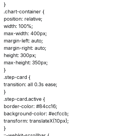
}
.chart-container {
position: relative;
width: 100%;
max-width: 400px;
margin-left: auto;
margin-right: auto;
height: 300px;
max-height: 350px;
}
.step-card {
transition: all 0.3s ease;
}
.step-card.active {
border-color: #84cc16;
background-color: #ecfccb;
transform: translateX(10px);
}
::-webkit-scrollbar {