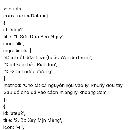
<script>
const recipeData = [
{
id: 'step1',
title: '1. Sữa Dừa Béo Ngậy',
icon: '🥥',
ingredients: [
'45ml cốt dừa Thái (hoặc Wonderfarm)',
'15ml kem béo Rich lùn',
'15–20ml nước đường'
],
method: 'Cho tất cả nguyên liệu vào ly, khuấy đều tay.
Sau đó cho đá vào cách miệng ly khoảng 2cm.'
},
{
id: 'step2',
title: '2. Bơ Xay Mịn Màng',
icon: '🥑',