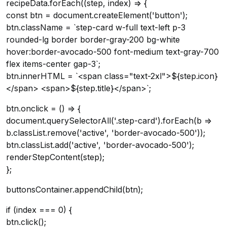
recipeData.forEach((step, index) => {
const btn = document.createElement('button');
btn.className = `step-card w-full text-left p-3
rounded-lg border border-gray-200 bg-white
hover:border-avocado-500 font-medium text-gray-700
flex items-center gap-3`;
btn.innerHTML = `<span class="text-2xl">${step.icon}
</span> <span>${step.title}</span>`;
btn.onclick = () => {
document.querySelectorAll('.step-card').forEach(b =>
b.classList.remove('active', 'border-avocado-500'));
btn.classList.add('active', 'border-avocado-500');
renderStepContent(step);
};
buttonsContainer.appendChild(btn);
if (index === 0) {
btn.click();