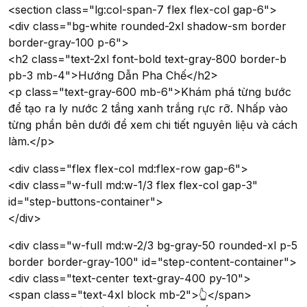
<section class="lg:col-span-7 flex flex-col gap-6">
<div class="bg-white rounded-2xl shadow-sm border
border-gray-100 p-6">
<h2 class="text-2xl font-bold text-gray-800 border-b
pb-3 mb-4">Hướng Dẫn Pha Chế</h2>
<p class="text-gray-600 mb-6">Khám phá từng bước
để tạo ra ly nước 2 tầng xanh trắng rực rỡ. Nhấp vào
từng phần bên dưới để xem chi tiết nguyên liệu và cách
làm.</p>
<div class="flex flex-col md:flex-row gap-6">
<div class="w-full md:w-1/3 flex flex-col gap-3"
id="step-buttons-container">
</div>
<div class="w-full md:w-2/3 bg-gray-50 rounded-xl p-5
border border-gray-100" id="step-content-container">
<div class="text-center text-gray-400 py-10">
<span class="text-4xl block mb-2">👆</span>