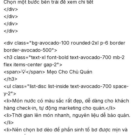
Chọn một bước bên trái để xem chi tiết
</div>
</div>
</div>
</div>
<div class="bg-avocado-100 rounded-2xl p-6 border
border-avocado-500">
<h3 class="text-xl font-bold text-avocado-700 mb-2
flex items-center gap-2">
<span>💡</span> Mẹo Cho Chủ Quán
</h3>
<ul class="list-disc list-inside text-avocado-700 space-
y-2">
<li>Món nước có màu sắc rất đẹp, dễ dàng cho khách
hàng check-in, tự động marketing cho quán.</li>
<li>Thời gian lên món nhanh, nguyên liệu dễ bảo quản.
</li>
<li>Nên chọn bơ dẻo để phần sinh tố bơ được mịn và