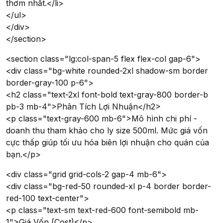
thơm nhất.</li>
</ul>
</div>
</section>
<section class="lg:col-span-5 flex flex-col gap-6">
<div class="bg-white rounded-2xl shadow-sm border
border-gray-100 p-6">
<h2 class="text-2xl font-bold text-gray-800 border-b
pb-3 mb-4">Phân Tích Lợi Nhuận</h2>
<p class="text-gray-600 mb-6">Mô hình chi phí -
doanh thu tham khảo cho ly size 500ml. Mức giá vốn
cực thấp giúp tối ưu hóa biên lợi nhuận cho quán của
bạn.</p>
<div class="grid grid-cols-2 gap-4 mb-6">
<div class="bg-red-50 rounded-xl p-4 border border-
red-100 text-center">
<p class="text-sm text-red-600 font-semibold mb-
1">Giá Vốn (Cost)</p>