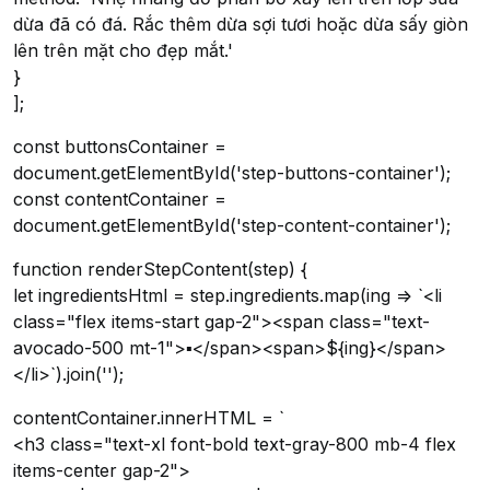
dừa đã có đá. Rắc thêm dừa sợi tươi hoặc dừa sấy giòn
lên trên mặt cho đẹp mắt.'
}
];
const buttonsContainer =
document.getElementById('step-buttons-container');
const contentContainer =
document.getElementById('step-content-container');
function renderStepContent(step) {
let ingredientsHtml = step.ingredients.map(ing => `<li
class="flex items-start gap-2"><span class="text-
avocado-500 mt-1">▪</span><span>${ing}</span>
</li>`).join('');
contentContainer.innerHTML = `
<h3 class="text-xl font-bold text-gray-800 mb-4 flex
items-center gap-2">