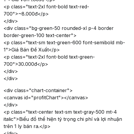
<p class="text-2xl font-bold text-red-
700">~8.000đ</p>
</div>
<div class="bg-green-50 rounded-xl p-4 border
border-green-100 text-center">
<p class="text-sm text-green-600 font-semibold mb-
1">Giá Bán Đề Xuất</p>
<p class="text-2xl font-bold text-green-
700">30.000đ</p>
</div>
</div>
<div class="chart-container">
<canvas id="profitChart"></canvas>
</div>
<p class="text-center text-sm text-gray-500 mt-4
italic">Biểu đồ thể hiện tỷ trọng chi phí và lợi nhuận
trên 1 ly bán ra.</p>
</div>