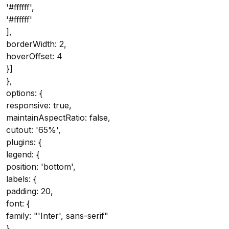
'#ffffff',
'#ffffff'
],
borderWidth: 2,
hoverOffset: 4
}]
},
options: {
responsive: true,
maintainAspectRatio: false,
cutout: '65%',
plugins: {
legend: {
position: 'bottom',
labels: {
padding: 20,
font: {
family: "'Inter', sans-serif"
}