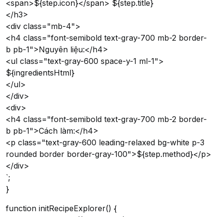
<span>${step.icon}</span> ${step.title}
</h3>
<div class="mb-4">
<h4 class="font-semibold text-gray-700 mb-2 border-
b pb-1">Nguyên liệu:</h4>
<ul class="text-gray-600 space-y-1 ml-1">
${ingredientsHtml}
</ul>
</div>
<div>
<h4 class="font-semibold text-gray-700 mb-2 border-
b pb-1">Cách làm:</h4>
<p class="text-gray-600 leading-relaxed bg-white p-3
rounded border border-gray-100">${step.method}</p>
</div>
`;
}
function initRecipeExplorer() {