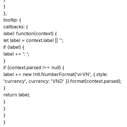
}
},
tooltip: {
callbacks: {
label: function(context) {
let label = context.label || '';
if (label) {
label += ': ';
}
if (context.parsed !== null) {
label += new Intl.NumberFormat('vi-VN', { style:
'currency', currency: 'VND' }).format(context.parsed);
}
return label;
}
}
}
}