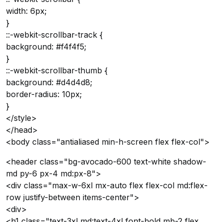
width: 6px;
}
::-webkit-scrollbar-track {
background: #f4f4f5;
}
::-webkit-scrollbar-thumb {
background: #d4d4d8;
border-radius: 10px;
}
</style>
</head>
<body class="antialiased min-h-screen flex flex-col">
<header class="bg-avocado-600 text-white shadow-
md py-6 px-4 md:px-8">
<div class="max-w-6xl mx-auto flex flex-col md:flex-
row justify-between items-center">
<div>
<h1 class="text-3xl md:text-4xl font-bold mb-2 flex