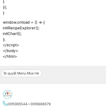
}
});
}
window.onload = () => {
initRecipeExplorer();
initChart();
};
</script>
</body>
</html>
Bí quyết Menu Mùa Hè
0915995544〰️0916888678