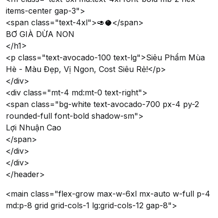
items-center gap-3">
<span class="text-4xl">🥑🥥</span>
BƠ GIÀ DỪA NON
</h1>
<p class="text-avocado-100 text-lg">Siêu Phẩm Mùa
Hè - Màu Đẹp, Vị Ngon, Cost Siêu Rẻ!</p>
</div>
<div class="mt-4 md:mt-0 text-right">
<span class="bg-white text-avocado-700 px-4 py-2
rounded-full font-bold shadow-sm">
Lợi Nhuận Cao
</span>
</div>
</div>
</header>
<main class="flex-grow max-w-6xl mx-auto w-full p-4
md:p-8 grid grid-cols-1 lg:grid-cols-12 gap-8">