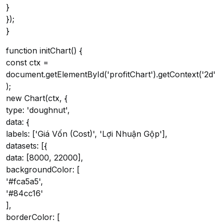
}
});
}
function initChart() {
const ctx =
document.getElementById('profitChart').getContext('2d'
);
new Chart(ctx, {
type: 'doughnut',
data: {
labels: ['Giá Vốn (Cost)', 'Lợi Nhuận Gộp'],
datasets: [{
data: [8000, 22000],
backgroundColor: [
'#fca5a5',
'#84cc16'
],
borderColor: [